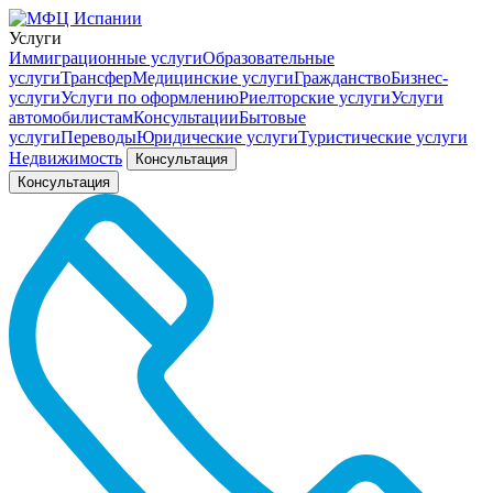
Услуги
Иммиграционные услуги
Образовательные
услуги
Трансфер
Медицинские услуги
Гражданство
Бизнес-
услуги
Услуги по оформлению
Риелторские услуги
Услуги
автомобилистам
Консультации
Бытовые
услуги
Переводы
Юридические услуги
Туристические услуги
Недвижимость
Консультация
Консультация